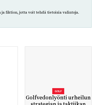
fiktion, jotta voit tehdä tietoisia valintoja.
GOLF
Golfvedonlyönti urheilun
strategian ja taktiikan