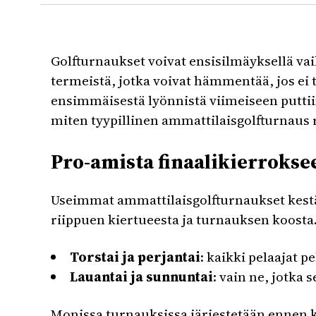
Golfturnaukset voivat ensisilmäyksellä vaik
termeistä, jotka voivat hämmentää, jos ei
ensimmäisestä lyönnistä viimeiseen puttii
miten tyypillinen ammattilaisgolfturnaus r
Pro-amista finaalikierrokse
Useimmat ammattilaisgolfturnaukset kestäv
riippuen kiertueesta ja turnauksen koosta
Torstai ja perjantai
: kaikki pelaajat 
Lauantai ja sunnuntai
: vain ne, jotka 
Monissa turnauksissa järjestetään ennen 