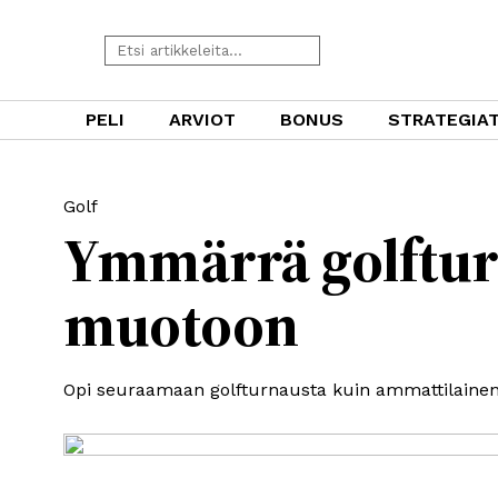
PELI
ARVIOT
BONUS
STRATEGIA
Golf
Ymmärrä golfturn
muotoon
Opi seuraamaan golfturnausta kuin ammattilainen 