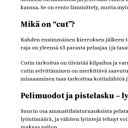
kanssa. Se on rento lämmittely, mutta myös
Mikä on “cut”?
Kahden ensimmäisen kierroksen jälkeen t
raja on yleensä 65 parasta pelaajaa (ja tas
Cutin tarkoitus on tiivistää kilpailua ja var
cutin selvittäminen on merkittävä saavutu
missaaminen taas tarkoittaa kotiinlähtöä j
Pelimuodot ja pistelasku – ly
Suurin osa ammattilaisturnauksista pelat
lyöntimäärä, ja vähiten lyöntejä tehnyt voi
maksaa paljon.