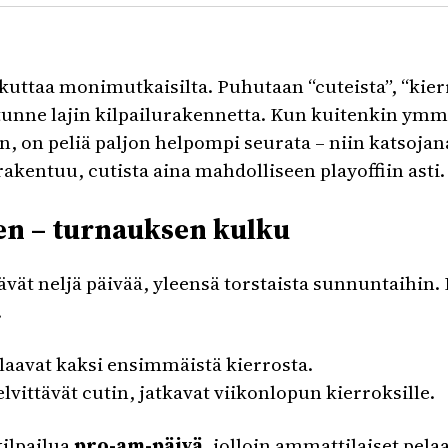
uttaa monimutkaisilta. Puhutaan “cuteista”, “kierro
 tunne lajin kilpailurakennetta. Kun kuitenkin ym
n, on peliä paljon helpompi seurata – niin katsoja
akentuu, cutista aina mahdolliseen playoffiin asti.
en – turnauksen kulku
ät neljä päivää, yleensä torstaista sunnuntaihin. 
.
pelaavat kaksi ensimmäistä kierrosta.
selvittävät cutin, jatkavat viikonlopun kierroksille.
kilpailua
pro-am-päivä
, jolloin ammattilaiset pel