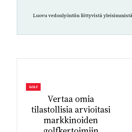
Luovu vedonlyöntiin liittyvistä yleisimmistä 
GOLF
Vertaa omia
tilastollisia arvioitasi
markkinoiden
golfkertoimiin