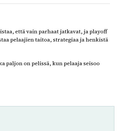
aa, että vain parhaat jatkavat, ja playoff
a pelaajien taitoa, strategiaa ja henkistä
a paljon on pelissä, kun pelaaja seisoo