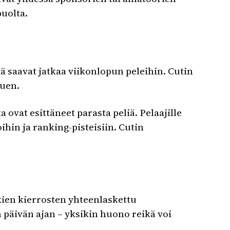
puolta.
kä saavat jatkaa viikonlopun peleihin. Cutin
puen.
a ovat esittäneet parasta peliä. Pelaajille
in ja ranking-pisteisiin. Cutin
kkien kierrosten yhteenlaskettu
n päivän ajan – yksikin huono reikä voi