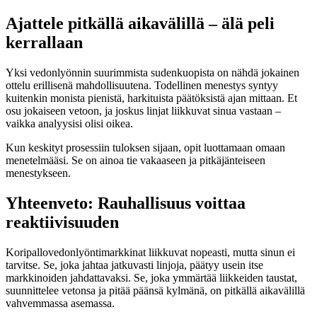
Ajattele pitkällä aikavälillä – älä peli
kerrallaan
Yksi vedonlyönnin suurimmista sudenkuopista on nähdä jokainen
ottelu erillisenä mahdollisuutena. Todellinen menestys syntyy
kuitenkin monista pienistä, harkituista päätöksistä ajan mittaan. Et
osu jokaiseen vetoon, ja joskus linjat liikkuvat sinua vastaan –
vaikka analyysisi olisi oikea.
Kun keskityt prosessiin tuloksen sijaan, opit luottamaan omaan
menetelmääsi. Se on ainoa tie vakaaseen ja pitkäjänteiseen
menestykseen.
Yhteenveto: Rauhallisuus voittaa
reaktiivisuuden
Koripallovedonlyöntimarkkinat liikkuvat nopeasti, mutta sinun ei
tarvitse. Se, joka jahtaa jatkuvasti linjoja, päätyy usein itse
markkinoiden jahdattavaksi. Se, joka ymmärtää liikkeiden taustat,
suunnittelee vetonsa ja pitää päänsä kylmänä, on pitkällä aikavälillä
vahvemmassa asemassa.