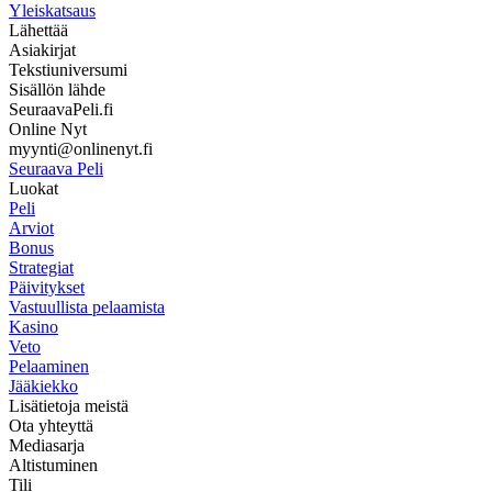
Yleiskatsaus
Lähettää
Asiakirjat
Tekstiuniversumi
Sisällön lähde
SeuraavaPeli.fi
Online Nyt
myynti@onlinenyt.fi
Seuraava Peli
Luokat
Peli
Arviot
Bonus
Strategiat
Päivitykset
Vastuullista pelaamista
Kasino
Veto
Pelaaminen
Jääkiekko
Lisätietoja meistä
Ota yhteyttä
Mediasarja
Altistuminen
Tili