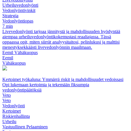
Urheiluvedonlyönti
Vedonlyöntivinkit
Strategia
Vedonlyöntiopas
7 min
Livevedonlyönti tarjoaa jännitystä ja mahdollisuuden hyödyntää
aiempaa urheiluvedonlyöntikokemustasi reaaliajassa. Tässä
oppaassa opit, miten siirrät analyysitaitosi, pelinlukusi ja malttisi
menestyksekkäästi livevedonlyönnin maailmaan.
Eemil Vähäkuopus
Eemil
Vähäkuopus
Kertoimet työkaluna: Ymmärrä riskit ja mahdollisuudet vedoissasi
Opi lukemaan kertoimia ja tekemään fiksumpia
vedonlyöntipäätöksiä
Veto
Veto
Vedonlyönti
Kertoimet
Riskienhallinta
Urheilu
Vastuullinen Pelaaminen