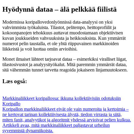
Hyödynnä dataa – älä pelkkää fiilistä
Modernissa koripallovedonlyönnissä data-analyysi on yksi
vahvimmista työkaluista. Tilastot, pelitempo, heittoprofiilit ja
kokoonpanojen tehokkuus auttavat muodostamaan objektiivisen
kuvan joukkueiden vahvuuksista ja heikkouksista. Kun ymmärrät
numerot pelin taustalla, et ole yhtä riippuvainen markkinoiden
liikkeistä ja voit luottaa omiin arvioihisi.
Monet ilmaiset lähteet tarjoavat dataa – esimerkiksi viralliset liigat,
tilastosivustot ja analyysityökalut. Mitä paremmin ymmärrät dataa,
sitä vähemmän tunnet tarvetta reagoida jokaiseen linjamuutokseen.
Læs også:
Markkinaliikkeet koripallossa: ikkuna kollektiivisiin odotuksiin
Koripallo
Koripallon markkinaliikkeet eivät ole vain numeroita ja kertoimia –
ne kertovat tarinan kollektiivisesta älystä, tiedon virrasta ja siitä,
miten fanit, analyytikot ja algoritmit yhdessä arvioivat pelien kulkua.
Artikkeli avaa, mitä markkinaliikkeet paljastavat urheilun
syvemmistä dynamiikoista.