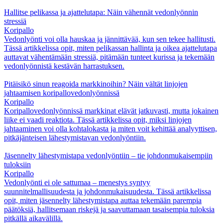
Hallitse pelikassa ja ajattelutapa: Näin vähennät vedonlyönnin
stressiä
Koripallo
Vedonlyönti voi olla hauskaa ja jännittävää, kun sen tekee hallitusti.
Tässä artikkelissa opit, miten pelikassan hallinta ja oikea ajattelutapa
auttavat vähentämään stressiä, pitämään tunteet kurissa ja tekemään
vedonlyönnistä kestävän harrastuksen.
Pitäisikö sinun reagoida markkinoihin? Näin vältät linjojen
jahtaamisen koripallovedonlyönnissä
Koripallo
Koripallovedonlyönnissä markkinat elävät jatkuvasti, mutta jokainen
liike ei vaadi reaktiota. Tässä artikkelissa opit, miksi linjojen
jahtaaminen voi olla kohtalokasta ja miten voit kehittää analyyttisen,
pitkäjänteisen lähestymistavan vedonlyöntiin.
Jäsennelty lähestymistapa vedonlyöntiin – tie johdonmukaisempiin
tuloksiin
Koripallo
Vedonlyönti ei ole sattumaa – menestys syntyy
suunnitelmallisuudesta ja johdonmukaisuudesta. Tässä artikkelissa
opit, miten jäsennelty lähestymistapa auttaa tekemään parempia
päätöksiä, hallitsemaan riskejä ja saavuttamaan tasaisempia tuloksia
pitkällä aikavälillä.