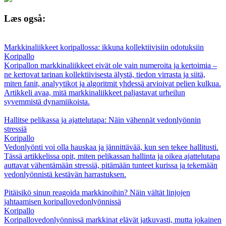
Læs også:
Markkinaliikkeet koripallossa: ikkuna kollektiivisiin odotuksiin
Koripallo
Koripallon markkinaliikkeet eivät ole vain numeroita ja kertoimia –
ne kertovat tarinan kollektiivisesta älystä, tiedon virrasta ja siitä,
miten fanit, analyytikot ja algoritmit yhdessä arvioivat pelien kulkua.
Artikkeli avaa, mitä markkinaliikkeet paljastavat urheilun
syvemmistä dynamiikoista.
Hallitse pelikassa ja ajattelutapa: Näin vähennät vedonlyönnin
stressiä
Koripallo
Vedonlyönti voi olla hauskaa ja jännittävää, kun sen tekee hallitusti.
Tässä artikkelissa opit, miten pelikassan hallinta ja oikea ajattelutapa
auttavat vähentämään stressiä, pitämään tunteet kurissa ja tekemään
vedonlyönnistä kestävän harrastuksen.
Pitäisikö sinun reagoida markkinoihin? Näin vältät linjojen
jahtaamisen koripallovedonlyönnissä
Koripallo
Koripallovedonlyönnissä markkinat elävät jatkuvasti, mutta jokainen