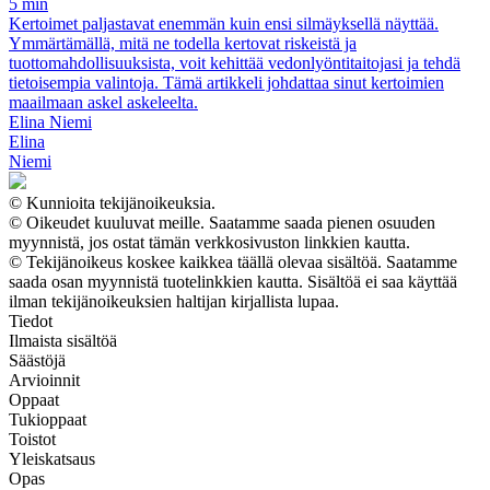
5 min
Kertoimet paljastavat enemmän kuin ensi silmäyksellä näyttää.
Ymmärtämällä, mitä ne todella kertovat riskeistä ja
tuottomahdollisuuksista, voit kehittää vedonlyöntitaitojasi ja tehdä
tietoisempia valintoja. Tämä artikkeli johdattaa sinut kertoimien
maailmaan askel askeleelta.
Elina Niemi
Elina
Niemi
© Kunnioita tekijänoikeuksia.
© Oikeudet kuuluvat meille. Saatamme saada pienen osuuden
myynnistä, jos ostat tämän verkkosivuston linkkien kautta.
© Tekijänoikeus koskee kaikkea täällä olevaa sisältöä. Saatamme
saada osan myynnistä tuotelinkkien kautta. Sisältöä ei saa käyttää
ilman tekijänoikeuksien haltijan kirjallista lupaa.
Tiedot
Ilmaista sisältöä
Säästöjä
Arvioinnit
Oppaat
Tukioppaat
Toistot
Yleiskatsaus
Opas