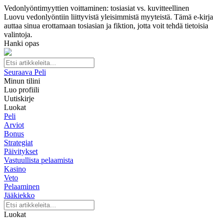
Vedonlyöntimyyttien voittaminen: tosiasiat vs. kuvitteellinen
Luovu vedonlyöntiin liittyvistä yleisimmistä myyteistä. Tämä e-kirja
auttaa sinua erottamaan tosiasian ja fiktion, jotta voit tehdä tietoisia
valintoja.
Hanki opas
Seuraava Peli
Minun tilini
Luo profiili
Uutiskirje
Luokat
Peli
Arviot
Bonus
Strategiat
Päivitykset
Vastuullista pelaamista
Kasino
Veto
Pelaaminen
Jääkiekko
Luokat