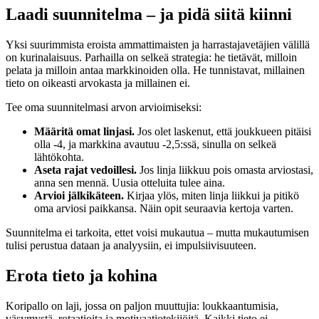
Laadi suunnitelma – ja pidä siitä kiinni
Yksi suurimmista eroista ammattimaisten ja harrastajavetäjien välillä
on kurinalaisuus. Parhailla on selkeä strategia: he tietävät, milloin
pelata ja milloin antaa markkinoiden olla. He tunnistavat, millainen
tieto on oikeasti arvokasta ja millainen ei.
Tee oma suunnitelmasi arvon arvioimiseksi:
Määritä omat linjasi.
Jos olet laskenut, että joukkueen pitäisi
olla -4, ja markkina avautuu -2,5:ssä, sinulla on selkeä
lähtökohta.
Aseta rajat vedoillesi.
Jos linja liikkuu pois omasta arviostasi,
anna sen mennä. Uusia otteluita tulee aina.
Arvioi jälkikäteen.
Kirjaa ylös, miten linja liikkui ja pitikö
oma arviosi paikkansa. Näin opit seuraavia kertoja varten.
Suunnitelma ei tarkoita, ettet voisi mukautua – mutta mukautumisen
tulisi perustua dataan ja analyysiin, ei impulsiivisuuteen.
Erota tieto ja kohina
Koripallo on laji, jossa on paljon muuttujia: loukkaantumisia,
väsymystä, rotaatioita ja motivaatiotekijöitä. Kaikki tieto ei