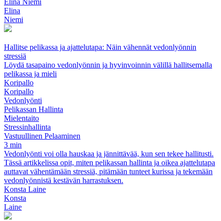
Elina Niemi
Elina
Niemi
Hallitse pelikassa ja ajattelutapa: Näin vähennät vedonlyönnin
stressiä
Löydä tasapaino vedonlyönnin ja hyvinvoinnin välillä hallitsemalla
pelikassa ja mieli
Koripallo
Koripallo
Vedonlyönti
Pelikassan Hallinta
Mielentaito
Stressinhallinta
Vastuullinen Pelaaminen
3 min
Vedonlyönti voi olla hauskaa ja jännittävää, kun sen tekee hallitusti.
Tässä artikkelissa opit, miten pelikassan hallinta ja oikea ajattelutapa
auttavat vähentämään stressiä, pitämään tunteet kurissa ja tekemään
vedonlyönnistä kestävän harrastuksen.
Konsta Laine
Konsta
Laine