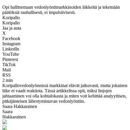
Opi hallitsemaan vedonlyöntimarkkinoiden liikkeitä ja tekemään
päätöksiä rauhallisesti, ei impulsiivisesti.
Koripallo
Koripallo
Jaa ja auta
X
Facebook
Instagram
LinkedIn
YouTube
Pinterest
TikTok
Mail
RSS
2 min
Koripallovedonlyönnissä markkinat elävät jatkuvasti, mutta jokainen
liike ei vaadi reaktiota. Tässä artikkelissa opit, miksi linjojen
jahtaaminen voi olla kohtalokasta ja miten voit kehittää analyyttisen,
pitkäjänteisen lähestymistavan vedonlyöntiin.
Saara Hakkarainen
Saara
Hakkarainen