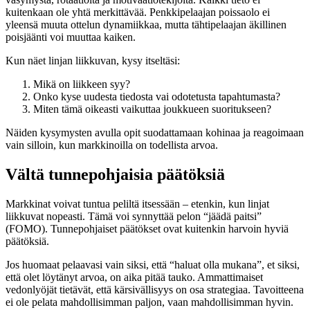
kuitenkaan ole yhtä merkittävää. Penkkipelaajan poissaolo ei
yleensä muuta ottelun dynamiikkaa, mutta tähtipelaajan äkillinen
poisjäänti voi muuttaa kaiken.
Kun näet linjan liikkuvan, kysy itseltäsi:
Mikä on liikkeen syy?
Onko kyse uudesta tiedosta vai odotetusta tapahtumasta?
Miten tämä oikeasti vaikuttaa joukkueen suoritukseen?
Näiden kysymysten avulla opit suodattamaan kohinaa ja reagoimaan
vain silloin, kun markkinoilla on todellista arvoa.
Vältä tunnepohjaisia päätöksiä
Markkinat voivat tuntua peliltä itsessään – etenkin, kun linjat
liikkuvat nopeasti. Tämä voi synnyttää pelon “jäädä paitsi”
(FOMO). Tunnepohjaiset päätökset ovat kuitenkin harvoin hyviä
päätöksiä.
Jos huomaat pelaavasi vain siksi, että “haluat olla mukana”, et siksi,
että olet löytänyt arvoa, on aika pitää tauko. Ammattimaiset
vedonlyöjät tietävät, että kärsivällisyys on osa strategiaa. Tavoitteena
ei ole pelata mahdollisimman paljon, vaan mahdollisimman hyvin.