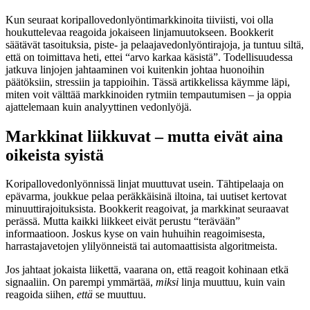
Kun seuraat koripallovedonlyöntimarkkinoita tiiviisti, voi olla
houkuttelevaa reagoida jokaiseen linjamuutokseen. Bookkerit
säätävät tasoituksia, piste- ja pelaajavedonlyöntirajoja, ja tuntuu siltä,
että on toimittava heti, ettei “arvo karkaa käsistä”. Todellisuudessa
jatkuva linjojen jahtaaminen voi kuitenkin johtaa huonoihin
päätöksiin, stressiin ja tappioihin. Tässä artikkelissa käymme läpi,
miten voit välttää markkinoiden rytmiin tempautumisen – ja oppia
ajattelemaan kuin analyyttinen vedonlyöjä.
Markkinat liikkuvat – mutta eivät aina
oikeista syistä
Koripallovedonlyönnissä linjat muuttuvat usein. Tähtipelaaja on
epävarma, joukkue pelaa peräkkäisinä iltoina, tai uutiset kertovat
minuuttirajoituksista. Bookkerit reagoivat, ja markkinat seuraavat
perässä. Mutta kaikki liikkeet eivät perustu “terävään”
informaatioon. Joskus kyse on vain huhuihin reagoimisesta,
harrastajavetojen ylilyönneistä tai automaattisista algoritmeista.
Jos jahtaat jokaista liikettä, vaarana on, että reagoit kohinaan etkä
signaaliin. On parempi ymmärtää,
miksi
linja muuttuu, kuin vain
reagoida siihen,
että
se muuttuu.