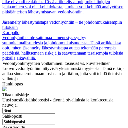
liike ei vaadi reaktiota. Tässä artikkelissa opit, miksi linjojen
jahtaaminen voi olla kohtalokasta ja miten voit kehittää analyyttisen,
pitkäjänteisen lähestymistavan vedonlyöntiin.
Jäsennelty lähestymistapa vedonlyöntiin – tie johdonmukaisempiin
tuloksiin
Koripallo
Vedonlyönti ei ole sattumaa – menestys syntyy
suunnitelmallisuudesta ja johdonmukaisuudesta. Tässä artikkelissa
opit, miten jäsennelty lähestymistapa auttaa tekemään parempia
päätöksiä, hallitsemaan riskejä ja saavuttamaan tasaisempia tuloksia
pitkällä aikavälillä.
Vedonlyöntimyyttien voittaminen: tosiasiat vs. kuvitteellinen
Luovu vedonlyöntiin liittyvistä yleisimmistä myyteistä. Tämä e-kirja
auttaa sinua erottamaan tosiasian ja fiktion, jotta voit tehdä tietoisia
valintoja.
Hanki opas
Tilaa uutiskirje
Uusi suosikkisähköpostisi - täynnä oivalluksia ja konkreettisia
neuvoja.
Sähköposti
Rekisteröidy