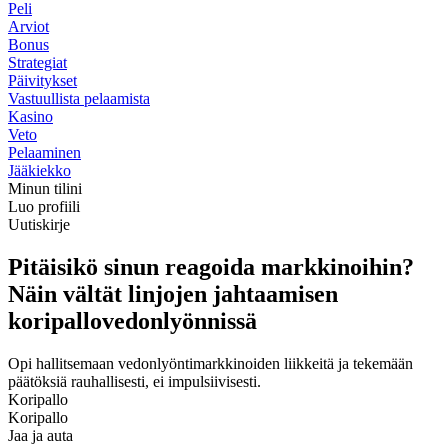
Peli
Arviot
Bonus
Strategiat
Päivitykset
Vastuullista pelaamista
Kasino
Veto
Pelaaminen
Jääkiekko
Minun tilini
Luo profiili
Uutiskirje
Pitäisikö sinun reagoida markkinoihin?
Näin vältät linjojen jahtaamisen
koripallovedonlyönnissä
Opi hallitsemaan vedonlyöntimarkkinoiden liikkeitä ja tekemään
päätöksiä rauhallisesti, ei impulsiivisesti.
Koripallo
Koripallo
Jaa ja auta