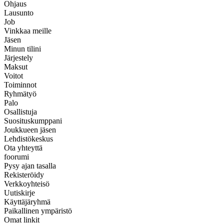
Ohjaus
Lausunto
Job
Vinkkaa meille
Jäsen
Minun tilini
Järjestely
Maksut
Voitot
Toiminnot
Ryhmätyö
Palo
Osallistuja
Suosituskumppani
Joukkueen jäsen
Lehdistökeskus
Ota yhteyttä
foorumi
Pysy ajan tasalla
Rekisteröidy
Verkkoyhteisö
Uutiskirje
Käyttäjäryhmä
Paikallinen ympäristö
Omat linkit