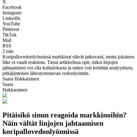
X
Facebook
Instagram
LinkedIn
YouTube
Pinterest
TikTok
Mail
RSS
2 min
Koripallovedonlyönnissä markkinat elävät jatkuvasti, mutta jokainen
liike ei vaadi reaktiota. Tässä artikkelissa opit, miksi linjojen
jahtaaminen voi olla kohtalokasta ja miten voit kehittää analyyttisen,
pitkäjänteisen lähestymistavan vedonlyöntiin.
Saara Hakkarainen
Saara
Hakkarainen
Pitäisikö sinun reagoida markkinoihin?
Näin vältät linjojen jahtaamisen
koripallovedonlyönnissä