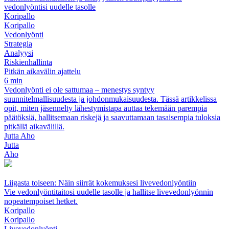
vedonlyöntisi uudelle tasolle
Koripallo
Koripallo
Vedonlyönti
Strategia
Analyysi
Riskienhallinta
Pitkän aikavälin ajattelu
6 min
Vedonlyönti ei ole sattumaa – menestys syntyy
suunnitelmallisuudesta ja johdonmukaisuudesta. Tässä artikkelissa
opit, miten jäsennelty lähestymistapa auttaa tekemään parempia
päätöksiä, hallitsemaan riskejä ja saavuttamaan tasaisempia tuloksia
pitkällä aikavälillä.
Jutta Aho
Jutta
Aho
Liigasta toiseen: Näin siirrät kokemuksesi livevedonlyöntiin
Vie vedonlyöntitaitosi uudelle tasolle ja hallitse livevedonlyönnin
nopeatempoiset hetket.
Koripallo
Koripallo
Livevedonlyönti