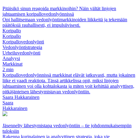
Pitäisikö sinun reagoida markkinoihin? Näin vältät linjojen
jahtaamisen koripallovedonlyönnissä
Opi hallitsemaan vedonlyöntimarkkinoiden liikkeitä ja tekemään
päätöksiä rauhallisesti, ei impulsiivisesti.
Koripallo
Koripallo
Koripallovedonlyönti
Vedonlyöntistrategia
Urheiluvedonlyönti
Analyysi
Markkinat
2 min
Koripallovedonlyönnissä markkinat elävät jatkuvasti, mutta jokainen
liike ei vaadi reaktiota. Tässä artikkelissa opit, miksi linjojen
jahtaaminen voi olla kohtalokasta ja miten voit kehittää analyyttisen,
pitkäjänteisen lähestymistavan vedonlyöntiin.
Saara Hakkarainen
Saara
Hakkarainen
Jäsennelty lähestymistapa vedonlyöntiin – tie johdonmukaisempiin
tuloksiin
Rakenna kurinalainen ja analyyttinen strategia, joka vie