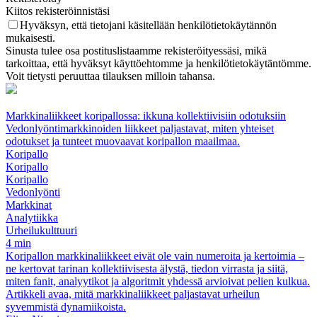
Kiitos rekisteröinnistäsi
Hyväksyn, että tietojani käsitellään henkilötietokäytännön
mukaisesti.
Sinusta tulee osa postituslistaamme rekisteröityessäsi, mikä
tarkoittaa, että hyväksyt käyttöehtomme ja henkilötietokäytäntömme.
Voit tietysti peruuttaa tilauksen milloin tahansa.
Markkinaliikkeet koripallossa: ikkuna kollektiivisiin odotuksiin
Vedonlyöntimarkkinoiden liikkeet paljastavat, miten yhteiset
odotukset ja tunteet muovaavat koripallon maailmaa.
Koripallo
Koripallo
Koripallo
Vedonlyönti
Markkinat
Analytiikka
Urheilukulttuuri
4 min
Koripallon markkinaliikkeet eivät ole vain numeroita ja kertoimia –
ne kertovat tarinan kollektiivisesta älystä, tiedon virrasta ja siitä,
miten fanit, analyytikot ja algoritmit yhdessä arvioivat pelien kulkua.
Artikkeli avaa, mitä markkinaliikkeet paljastavat urheilun
syvemmistä dynamiikoista.