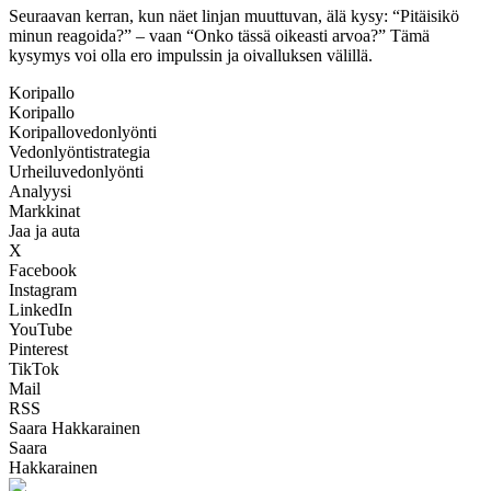
Seuraavan kerran, kun näet linjan muuttuvan, älä kysy: “Pitäisikö
minun reagoida?” – vaan “Onko tässä oikeasti arvoa?” Tämä
kysymys voi olla ero impulssin ja oivalluksen välillä.
Koripallo
Koripallo
Koripallovedonlyönti
Vedonlyöntistrategia
Urheiluvedonlyönti
Analyysi
Markkinat
Jaa ja auta
X
Facebook
Instagram
LinkedIn
YouTube
Pinterest
TikTok
Mail
RSS
Saara Hakkarainen
Saara
Hakkarainen