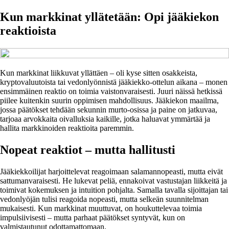
Kun markkinat yllätetään: Opi jääkiekon
reaktioista
Kun markkinat liikkuvat yllättäen – oli kyse sitten osakkeista,
kryptovaluutoista tai vedonlyönnistä jääkiekko-ottelun aikana – monen
ensimmäinen reaktio on toimia vaistonvaraisesti. Juuri näissä hetkissä
piilee kuitenkin suurin oppimisen mahdollisuus. Jääkiekon maailma,
jossa päätökset tehdään sekunnin murto-osissa ja paine on jatkuvaa,
tarjoaa arvokkaita oivalluksia kaikille, jotka haluavat ymmärtää ja
hallita markkinoiden reaktioita paremmin.
Nopeat reaktiot – mutta hallitusti
Jääkiekkoilijat harjoittelevat reagoimaan salamannopeasti, mutta eivät
sattumanvaraisesti. He lukevat peliä, ennakoivat vastustajan liikkeitä ja
toimivat kokemuksen ja intuition pohjalta. Samalla tavalla sijoittajan tai
vedonlyöjän tulisi reagoida nopeasti, mutta selkeän suunnitelman
mukaisesti. Kun markkinat muuttuvat, on houkuttelevaa toimia
impulsiivisesti – mutta parhaat päätökset syntyvät, kun on
valmistautunut odottamattomaan.