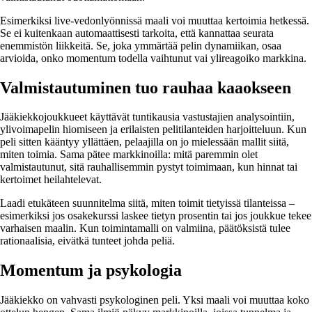
Esimerkiksi live-vedonlyönnissä maali voi muuttaa kertoimia hetkessä.
Se ei kuitenkaan automaattisesti tarkoita, että kannattaa seurata
enemmistön liikkeitä. Se, joka ymmärtää pelin dynamiikan, osaa
arvioida, onko momentum todella vaihtunut vai ylireagoiko markkina.
Valmistautuminen tuo rauhaa kaaokseen
Jääkiekkojoukkueet käyttävät tuntikausia vastustajien analysointiin,
ylivoimapelin hiomiseen ja erilaisten pelitilanteiden harjoitteluun. Kun
peli sitten kääntyy yllättäen, pelaajilla on jo mielessään mallit siitä,
miten toimia. Sama pätee markkinoilla: mitä paremmin olet
valmistautunut, sitä rauhallisemmin pystyt toimimaan, kun hinnat tai
kertoimet heilahtelevat.
Laadi etukäteen suunnitelma siitä, miten toimit tietyissä tilanteissa –
esimerkiksi jos osakekurssi laskee tietyn prosentin tai jos joukkue tekee
varhaisen maalin. Kun toimintamalli on valmiina, päätöksistä tulee
rationaalisia, eivätkä tunteet johda peliä.
Momentum ja psykologia
Jääkiekko on vahvasti psykologinen peli. Yksi maali voi muuttaa koko