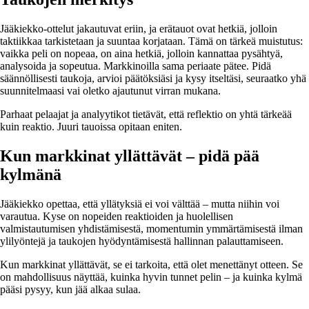
Jääkiekko-ottelut jakautuvat eriin, ja erätauot ovat hetkiä, jolloin
taktiikkaa tarkistetaan ja suuntaa korjataan. Tämä on tärkeä muistutus:
vaikka peli on nopeaa, on aina hetkiä, jolloin kannattaa pysähtyä,
analysoida ja sopeutua. Markkinoilla sama periaate pätee. Pidä
säännöllisesti taukoja, arvioi päätöksiäsi ja kysy itseltäsi, seuraatko yhä
suunnitelmaasi vai oletko ajautunut virran mukana.
Parhaat pelaajat ja analyytikot tietävät, että reflektio on yhtä tärkeää
kuin reaktio. Juuri tauoissa opitaan eniten.
Kun markkinat yllättävät – pidä pää
kylmänä
Jääkiekko opettaa, että yllätyksiä ei voi välttää – mutta niihin voi
varautua. Kyse on nopeiden reaktioiden ja huolellisen
valmistautumisen yhdistämisestä, momentumin ymmärtämisestä ilman
ylilyöntejä ja taukojen hyödyntämisestä hallinnan palauttamiseen.
Kun markkinat yllättävät, se ei tarkoita, että olet menettänyt otteen. Se
on mahdollisuus näyttää, kuinka hyvin tunnet pelin – ja kuinka kylmä
pääsi pysyy, kun jää alkaa sulaa.