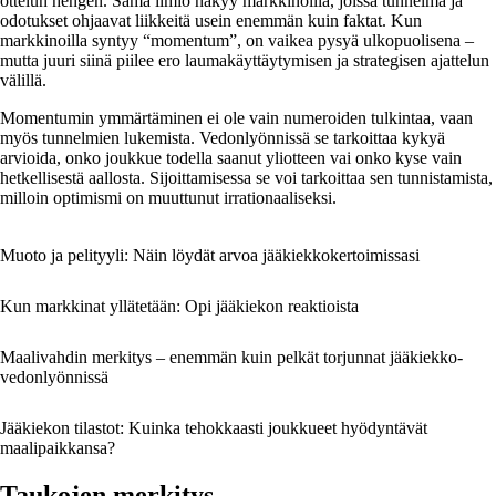
ottelun hengen. Sama ilmiö näkyy markkinoilla, joissa tunnelma ja
odotukset ohjaavat liikkeitä usein enemmän kuin faktat. Kun
markkinoilla syntyy “momentum”, on vaikea pysyä ulkopuolisena –
mutta juuri siinä piilee ero laumakäyttäytymisen ja strategisen ajattelun
välillä.
Momentumin ymmärtäminen ei ole vain numeroiden tulkintaa, vaan
myös tunnelmien lukemista. Vedonlyönnissä se tarkoittaa kykyä
arvioida, onko joukkue todella saanut yliotteen vai onko kyse vain
hetkellisestä aallosta. Sijoittamisessa se voi tarkoittaa sen tunnistamista,
milloin optimismi on muuttunut irrationaaliseksi.
Muoto ja pelityyli: Näin löydät arvoa jääkiekkokertoimissasi
Kun markkinat yllätetään: Opi jääkiekon reaktioista
Maalivahdin merkitys – enemmän kuin pelkät torjunnat jääkiekko­
vedonlyönnissä
Jääkiekon tilastot: Kuinka tehokkaasti joukkueet hyödyntävät
maalipaikkansa?
Taukojen merkitys