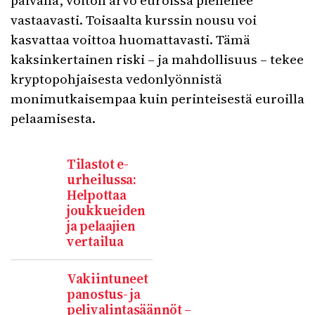
päivänä, voiton arvo euroissa pienenee
vastaavasti. Toisaalta kurssin nousu voi
kasvattaa voittoa huomattavasti. Tämä
kaksinkertainen riski – ja mahdollisuus – tekee
kryptopohjaisesta vedonlyönnistä
monimutkaisempaa kuin perinteisestä euroilla
pelaamisesta.
Tilastot e-
urheilussa:
Helpottaa
joukkueiden
ja pelaajien
vertailua
Vakiintuneet
panostus- ja
pelivalintasäännöt –