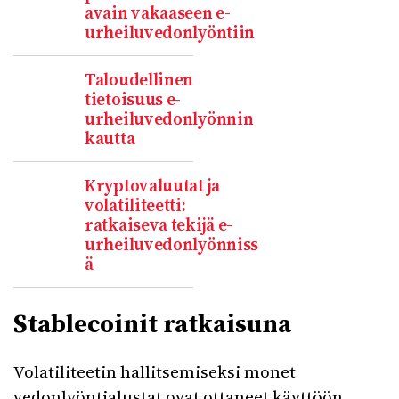
avain vakaaseen e-
urheiluvedonlyöntiin
Taloudellinen
tietoisuus e-
urheiluvedonlyönnin
kautta
Kryptovaluutat ja
volatiliteetti:
ratkaiseva tekijä e-
urheiluvedonlyönniss
ä
Stablecoinit ratkaisuna
Volatiliteetin hallitsemiseksi monet
vedonlyöntialustat ovat ottaneet käyttöön